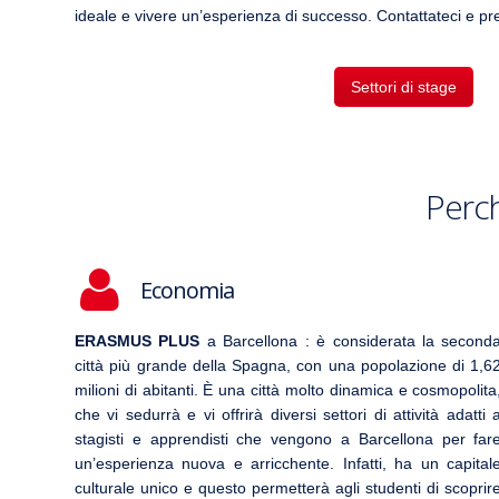
ideale e vivere un’esperienza di successo. Contattateci e pr
Settori di stage
Perch
Economia
ERASMUS PLUS
a Barcellona : è considerata la second
città più grande della Spagna, con una popolazione di 1,6
milioni di abitanti. È una città molto dinamica e cosmopolita
che vi sedurrà e vi offrirà diversi settori di attività adatti 
stagisti e apprendisti che vengono a Barcellona per far
un’esperienza nuova e arricchente. Infatti, ha un capital
culturale unico e questo permetterà agli studenti di scoprir