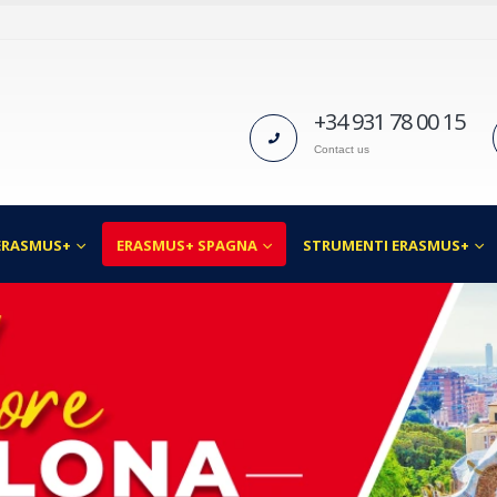
+34 931 78 00 15
Contact us
ERASMUS+
ERASMUS+ SPAGNA
STRUMENTI ERASMUS+