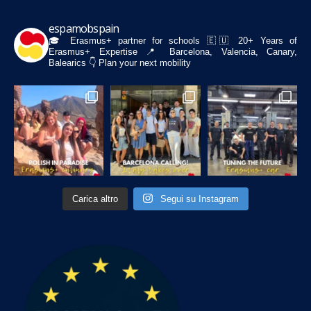
espamobspain
🎓 Erasmus+ partner for schools
🇪🇺 20+ Years of
Erasmus+ Expertise
📍 Barcelona, Valencia, Canary,
Balearics
👇 Plan your next mobility
Carica altro
Segui su Instagram