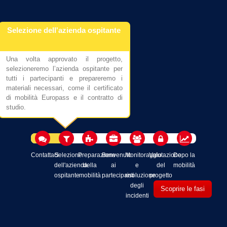
Selezione dell'azienda ospitante
Preparazione della mobili
o,
Una volta approvato il progetto,
Riceviamo il gruppo all’aeroporto 
di
selezioneremo l’azienda ospitante per
accompagniamo il primo giorno del 
ti
tutti i partecipanti e prepareremo i
stage. I nostri consulenti off
el
materiali necessari, come il certificato
materiali utili per il vostro soggior
di mobilità Europass e il contratto di
modo che i partecipanti pos
studio.
sentirsi al sicuro.
Contattaci
Selezione
Preparazione
Benvenuto
Monitoraggio
Valutazione
Dopo la
dell'azienda
della
ai
e
del
mobilità
ospitante
mobilità
partecipanti
risoluzione
progetto
degli
Scoprire le fasi
incidenti