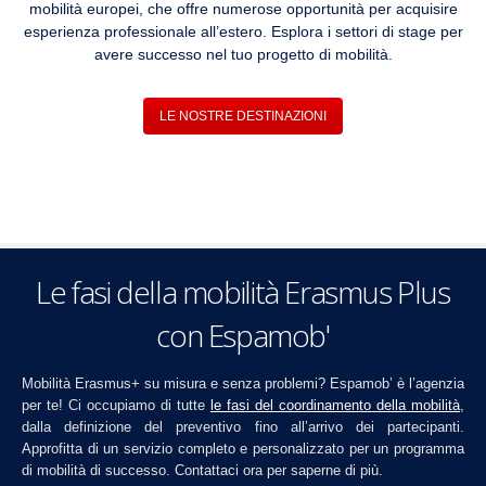
mobilità europei, che offre numerose opportunità per acquisire
esperienza professionale all’estero. Esplora i settori di stage per
avere successo nel tuo progetto di mobilità.
LE NOSTRE DESTINAZIONI
Le fasi della mobilità Erasmus Plus
con Espamob'
Mobilità Erasmus+ su misura e senza problemi? Espamob’ è l’agenzia
per te! Ci occupiamo di tutte
le fasi del coordinamento della mobilità
,
dalla definizione del preventivo fino all’arrivo dei partecipanti.
Approfitta di un servizio completo e personalizzato per un programma
di mobilità di successo. Contattaci ora per saperne di più.