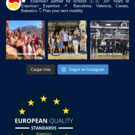
🎓 Erasmus+ partner for schools
🇪🇺 20+ Years of
Erasmus+ Expertise
📍 Barcelona, Valencia, Canary,
Balearics
👇 Plan your next mobility
Cargar más
Seguir en Instagram