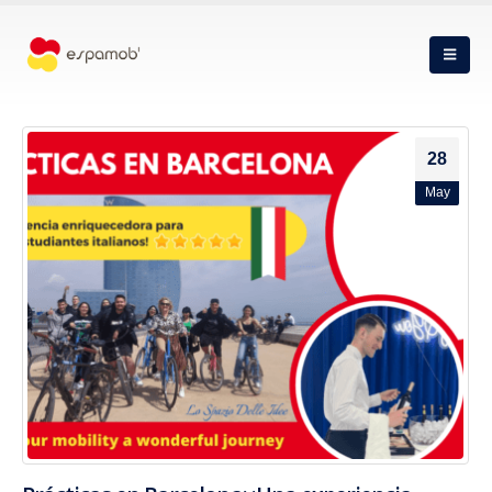
28
May