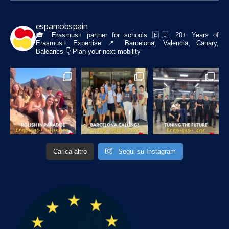
espamobspain
🎓 Erasmus+ partner for schools
🇪🇺 20+ Years of
Erasmus+ Expertise
📍 Barcelona, Valencia, Canary,
Balearics
👇 Plan your next mobility
Carica altro
Segui su Instagram