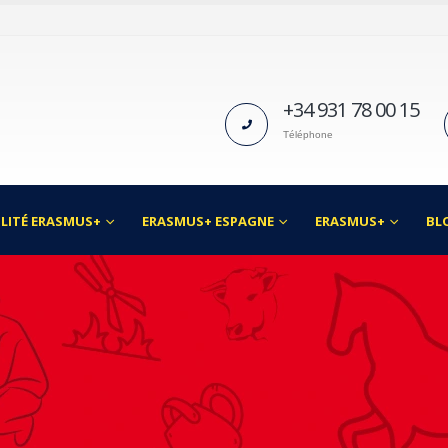
+34 931 78 00 15
Téléphone
LITÉ ERASMUS+
ERASMUS+ ESPAGNE
ERASMUS+
BL