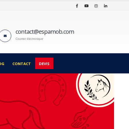
contact@espamob.com
Courrier électronique
OG
CONTACT
DEVIS