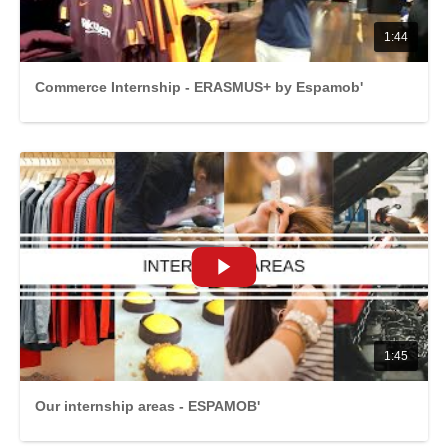
1:44
Commerce Internship - ERASMUS+ by Espamob'
1:45
Our internship areas - ESPAMOB'