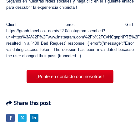
Síganos en nuestras redes sociales y haga clic en el siguiente enlace
para descubrir la experiencia chipriota !
Client error: `GET
https://graph.facebook.com/v22.0/instagram_oembed?
url=https%3A%2F%2Fwww.instagram.com%2Fp%2FCvNCqnpNPTE%2F
resulted in a `400 Bad Request` response: {"error":{"message":"Error
validating access token: The session has been invalidated because
the user changed their pass (truncated...)
¡Ponte en contacto con nosotros!
Share this post