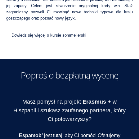
jej zapasy. Celem jest stworzenie oryginalnej karty win. Staż
zagraniczny pozwoli Ci rozwinąć nowe techniki typowe dla kraju
goszczącego oraz poznać nowy język.
→ Dowiedz się więcej o kursie sommelierski
Poproś o bezpłatną wycenę
Masz pomysł na projekt
Erasmus +
w
Hiszpanii i szukasz zaufanego partnera, który
Ci potowarzyszy?
Espamob’
jest tutaj, aby Ci pomóc! Oferujemy