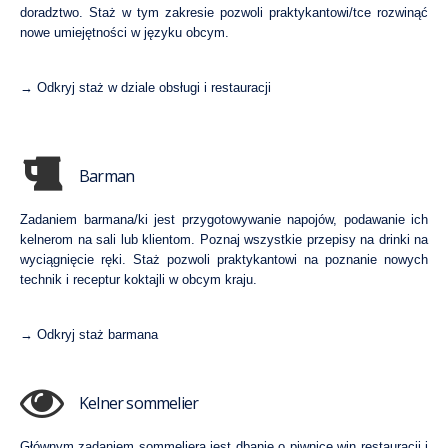
doradztwo. Staż w tym zakresie pozwoli praktykantowi/tce rozwinąć
nowe umiejętności w języku obcym.
→
Odkryj staż w dziale obsługi i restauracji
Barman
Zadaniem barmana/ki jest przygotowywanie napojów, podawanie ich
kelnerom na sali lub klientom. Poznaj wszystkie przepisy na drinki na
wyciągnięcie ręki. Staż pozwoli praktykantowi na poznanie nowych
technik i receptur koktajli w obcym kraju.
→
Odkryj staż barmana
Kelner sommelier
Głównym zadaniem sommeliera jest dbanie o piwnicę win restauracji i