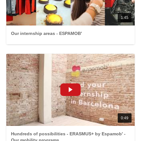
1:45
Our internship areas - ESPAMOB'
0:49
Hundreds of possibilities - ERASMUS+ by Espamob' -
Our mobility programs