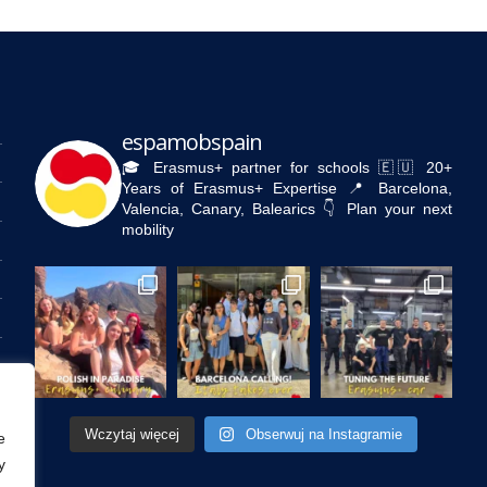
espamobspain
🎓 Erasmus+ partner for schools
🇪🇺 20+
Years of Erasmus+ Expertise
📍 Barcelona,
Valencia, Canary, Balearics
👇 Plan your next
mobility
Wczytaj więcej
Obserwuj na Instagramie
e
y