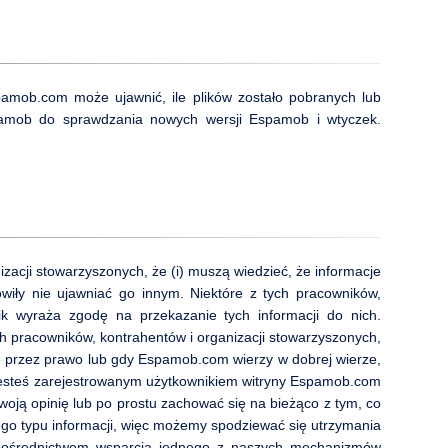
amob.com może ujawnić, ile plików zostało pobranych lub
 Espamob do sprawdzania nowych wersji Espamob i wtyczek.
zacji stowarzyszonych, że (i) muszą wiedzieć, że informacje
iły nie ujawniać go innym. Niektóre z tych pracowników,
 wyraża zgodę na przekazanie tych informacji do nich.
h pracowników, kontrahentów i organizacji stowarzyszonych,
ne przez prawo lub gdy Espamob.com wierzy w dobrej wierze,
 jesteś zarejestrowanym użytkownikiem witryny Espamob.com
oją opinię lub po prostu zachować się na bieżąco z tym, co
go typu informacji, więc możemy spodziewać się utrzymania
a pośrednictwem wsparcia jednego z naszych mechanizmów