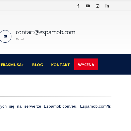
contact@espamob.com
E-mail
I ERASMUSA+
BLOG
KONTAKT
WYCENA
ych się na serwerze Espamob.com/eu, Espamob.com/fr,