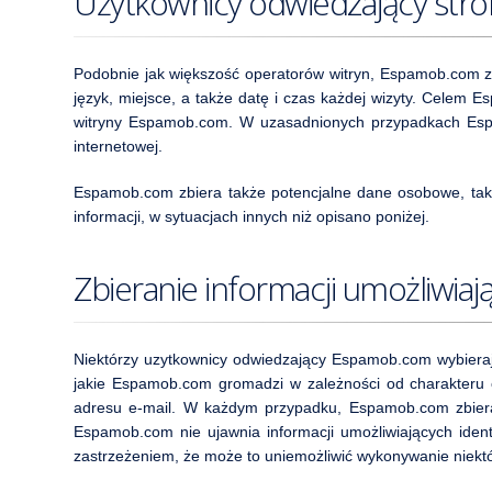
Użytkownicy odwiedzający stro
Podobnie jak większość operatorów witryn, Espamob.com zbi
język, miejsce, a także datę i czas każdej wizyty. Celem E
witryny Espamob.com. W uzasadnionych przypadkach Espa
internetowej.
Espamob.com zbiera także potencjalne dane osobowe, takie j
informacji, w sytuacjach innych niż opisano poniżej.
Zbieranie informacji umożliwiają
Niektórzy uzytkownicy odwiedzający Espamob.com wybieraj
jakie Espamob.com gromadzi w zależności od charakteru o
adresu e-mail. W każdym przypadku, Espamob.com zbiera t
Espamob.com nie ujawnia informacji umożliwiających ident
zastrzeżeniem, że może to uniemożliwić wykonywanie niektó