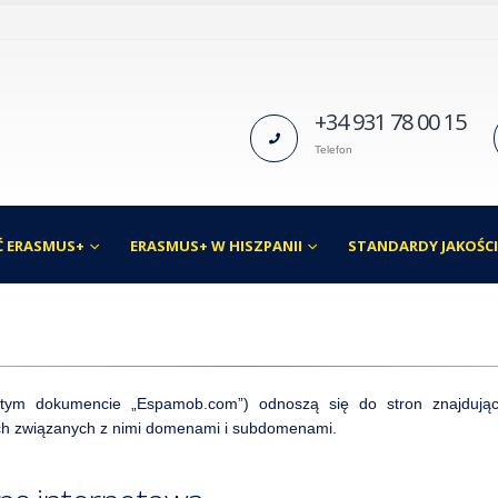
+34 931 78 00 15
Telefon
 ERASMUS+
ERASMUS+ W HISZPANII
STANDARDY JAKOŚC
tym dokumencie „Espamob.com”) odnoszą się do stron znajdując
ch związanych z nimi domenami i subdomenami.