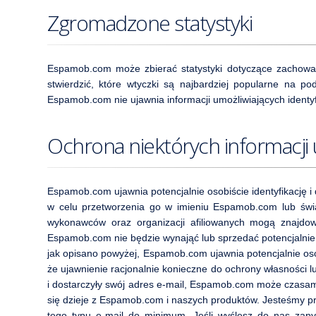
Zgromadzone statystyki
Espamob.com może zbierać statystyki dotyczące zachowań
stwierdzić, które wtyczki są najbardziej popularne na p
Espamob.com nie ujawnia informacji umożliwiających identyf
Ochrona niektórych informacji 
Espamob.com ujawnia potencjalnie osobiście identyfikację i
w celu przetworzenia go w imieniu Espamob.com lub świa
wykonawców oraz organizacji afiliowanych mogą znajdo
Espamob.com nie będzie wynająć lub sprzedać potencjalnie 
jak opisano powyżej, Espamob.com ujawnia potencjalnie oso
że ujawnienie racjonalnie konieczne do ochrony własności
i dostarczyły swój adres e-mail, Espamob.com może czasami
się dzieje z Espamob.com i naszych produktów. Jesteśmy p
tego typu e-mail do minimum. Jeśli wyślesz do nas zap