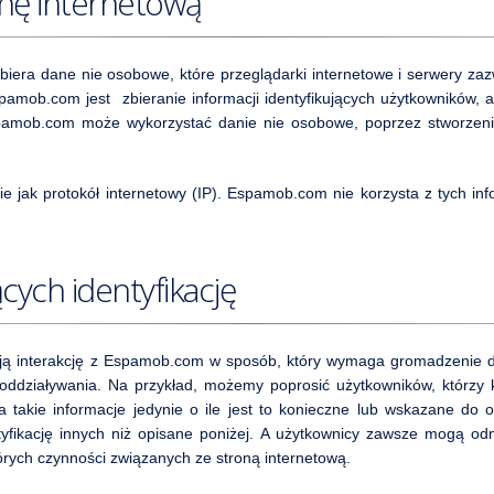
nę internetową
era dane nie osobowe, które przeglądarki internetowe i serwery zazwy
spamob.com jest zbieranie informacji identyfikujących użytkowników, a
mob.com może wykorzystać danie nie osobowe, poprzez stworzenie 
ak protokół internetowy (IP). Espamob.com nie korzysta z tych inform
cych identyfikację
ą interakcję z Espamob.com w sposób, który wymaga gromadzenie dan
ddziaływania. Na przykład, możemy poprosić użytkowników, którzy 
akie informacje jedynie o ile jest to konieczne lub wskazane do o
yfikację innych niż opisane poniżej. A użytkownicy zawsze mogą odmów
rych czynności związanych ze stroną internetową.