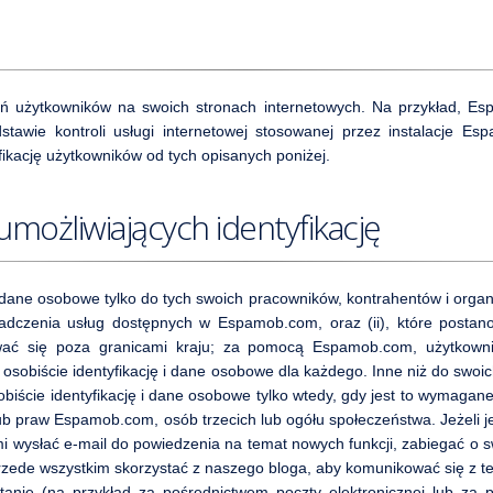
 użytkowników na swoich stronach internetowych. Na przykład, Esp
odstawie kontroli usługi internetowej stosowanej przez instalacje
ikację użytkowników od tych opisanych poniżej.
umożliwiających identyfikację
 dane osobowe tylko do tych swoich pracowników, kontrahentów i organi
dczenia usług dostępnych w Espamob.com, oraz (ii), które postanow
wać się poza granicami kraju; za pomocą Espamob.com, użytkownik
osobiście identyfikację i dane osobowe dla każdego. Inne niż do swoic
biście identyfikację i dane osobowe tylko wtedy, gdy jest to wymaga
 lub praw Espamob.com, osób trzecich lub ogółu społeczeństwa. Jeżeli
 wysłać e-mail do powiedzenia na temat nowych funkcji, zabiegać o sw
rzede wszystkim skorzystać z naszego bloga, aby komunikować się z te
ytanie (na przykład za pośrednictwem poczty elektronicznej lub z