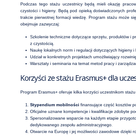
Podczas tego stażu uczestnicy będą mieli okazję pracow
czystości i higieny. Będą pod opieką doświadczonych prof
trakcie pierwotnej formacji wiedzę. Program stażu może się
obejmuje zazwyczaj:
Szkolenie techniczne dotyczące sprzętu, produktów i
z czystością.
Naukę lokalnych norm i regulacji dotyczących higieny i
Udział w konkretnych projektach umożliwiający rozwini
Warsztaty i seminaria na temat metod pracy i zarządz
Korzyści ze stażu Erasmus+ dla ucze
Program Erasmus+ oferuje kilka korzyści uczestnikom stażu w
Stypendium mobilności
finansujące część kosztów poby
Oficjalne uznane kompetencje i kwalifikacje zdobyte 
Spersonalizowane wsparcie na każdym etapie przygotow
dedykowanego zespołu administracyjnego.
Otwarcie na Europę i jej możliwości zawodowe dzięki roz