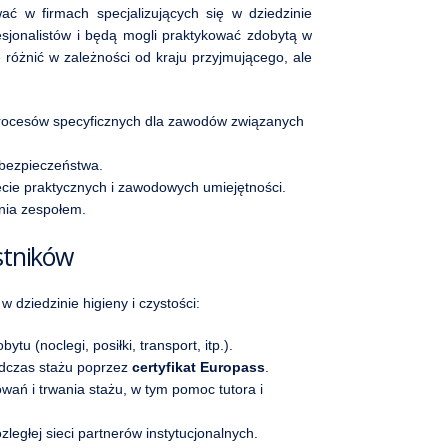
ać w firmach specjalizujących się w dziedzinie
esjonalistów i będą mogli praktykować zdobytą w
 różnić w zależności od kraju przyjmującego, ale
 procesów specyficznych dla zawodów związanych
 bezpieczeństwa.
ęcie praktycznych i zawodowych umiejętności.
ania zespołem.
stników
 dziedzinie higieny i czystości:
tu (noclegi, posiłki, transport, itp.).
podczas stażu poprzez
certyfikat Europass
.
ań i trwania stażu, w tym pomoc tutora i
ległej sieci partnerów instytucjonalnych.