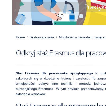
Praktyk
Home
Sektory stażowe
Mobilność w zawodach związanyc
Odkryj staż Erasmus dla praco
Staż Erasmus dla pracownika sprzątającego
to unik
szkolących się w dziedzinie higieny i czystości. To za
umiejętności, odkryć inne techniki i metody, jednoc
europejskiego Erasmus+. W tym artykule przedstawiamy te
składania wniosków.
Staż Erasmus dla pracownika 