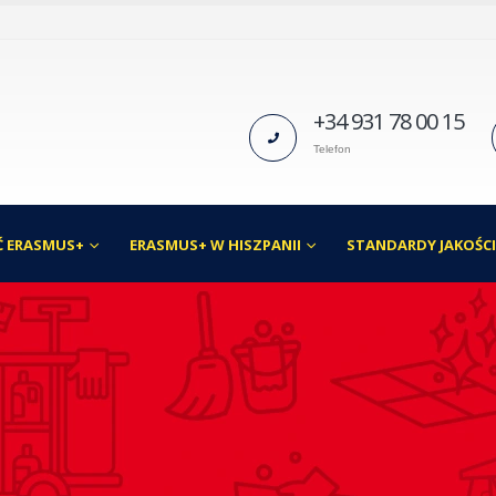
+34 931 78 00 15
Telefon
 ERASMUS+
ERASMUS+ W HISZPANII
STANDARDY JAKOŚC