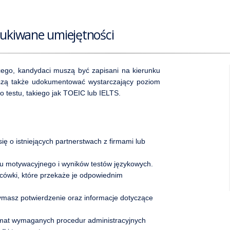
zukiwane umiejętności
cego, kandydaci muszą być zapisani na kierunku
uszą także udokumentować wystarczający poziom
o testu, takiego jak TOEIC lub IELTS.
ię o istniejących partnerstwach z firmami lub
stu motywacyjnego i wyników testów językowych.
ówki, które przekaże je odpowiednim
ymasz potwierdzenie oraz informacje dotyczące
temat wymaganych procedur administracyjnych