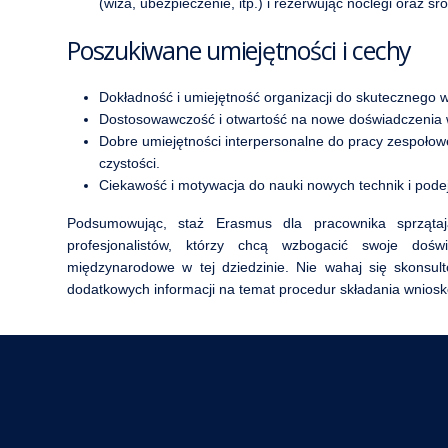
(wiza, ubezpieczenie, itp.) i rezerwując noclegi oraz śro
Poszukiwane umiejętności i cechy
Dokładność i umiejętność organizacji do skutecznego
Dostosowawczość i otwartość na nowe doświadczenia
Dobre umiejętności interpersonalne do pracy zespołowe
czystości.
Ciekawość i motywacja do nauki nowych technik i podejś
Podsumowując, staż Erasmus dla pracownika sprzątaj
profesjonalistów, którzy chcą wzbogacić swoje dośw
międzynarodowe w tej dziedzinie. Nie wahaj się skonsu
dodatkowych informacji na temat procedur składania wnioskó