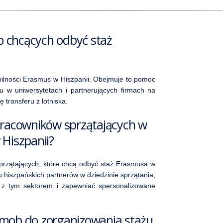
up chcących odbyć staż
ilności Erasmus w Hiszpanii. Obejmuje to pomoc
iu w uniwersytetach i partnerujących firmach na
 transferu z lotniska.
acowników sprzątających w
Hiszpanii?
przątających, które chcą odbyć staż Erasmusa w
hiszpańskich partnerów w dziedzinie sprzątania,
e z tym sektorem i zapewniać spersonalizowane
pamob do zorganizowania stażu