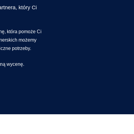
rtnera, który Ci
nę, która pomoże Ci
rtnerskich możemy
czne potrzeby.
atną wycenę.