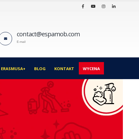
contact@espamob.com
E-mail
I ERASMUSA+
BLOG
KONTAKT
WYCENA