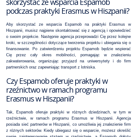
skorzystać ze wsparcia Espamob
podczas praktyki Erasmus w Hiszpanii?
Aby skorzystać ze wsparcia Espamob na praktyki Erasmus w
Hiszpanii, musisz najpierw skontaktować się z agencją i opowiedzieć
o swoim projekcie. Następnie agencja przeprowadzi Cię przez kolejne
kroki, w szczególności dotyczące tworzenia projektu i ubiegania się o
finansowanie. Po zatwierdzeniu projektu Espamob będzie wspierać
Cię przez cały okres mobilności, pomagając w znalezieniu
zakwaterowania, organizując przyjazd na uniwersytety i do firm
partnerskich oraz zapewniając transport z lotniska.
Czy Espamob oferuje praktyki w
rzeźnictwo w ramach programu
Erasmus w Hiszpanii?
Tak, Espamob oferuje praktyki w różnych dziedzinach, w tym w
rzeźnictwie, w ramach programu Erasmus w Hiszpanii. Agencja
posiada sieć partnerów w Hiszpanii, co umożliwia jej znalezienie firm
z różnych sektorów. Kiedy ubiegasz się o wsparcie, możesz określić
swoje zainteresowanie stażem w rzeźnictwie, a Espamob dołoży