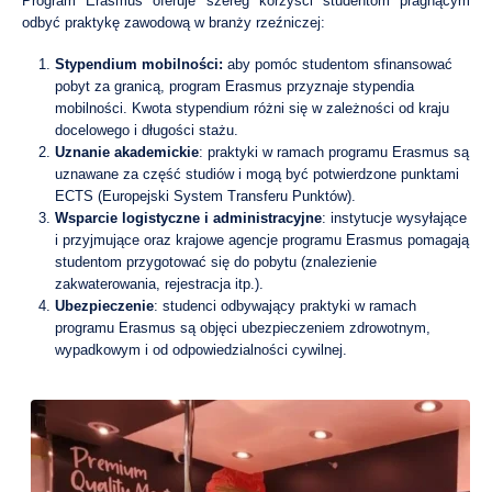
Program Erasmus oferuje szereg korzyści studentom pragnącym
odbyć praktykę zawodową w branży rzeźniczej:
Stypendium mobilności:
aby pomóc studentom sfinansować
pobyt za granicą, program Erasmus przyznaje stypendia
mobilności. Kwota stypendium różni się w zależności od kraju
docelowego i długości stażu.
Uznanie akademickie
: praktyki w ramach programu Erasmus są
uznawane za część studiów i mogą być potwierdzone punktami
ECTS (Europejski System Transferu Punktów).
Wsparcie logistyczne i administracyjne
: instytucje wysyłające
i przyjmujące oraz krajowe agencje programu Erasmus pomagają
studentom przygotować się do pobytu (znalezienie
zakwaterowania, rejestracja itp.).
Ubezpieczenie
: studenci odbywający praktyki w ramach
programu Erasmus są objęci ubezpieczeniem zdrowotnym,
wypadkowym i od odpowiedzialności cywilnej.