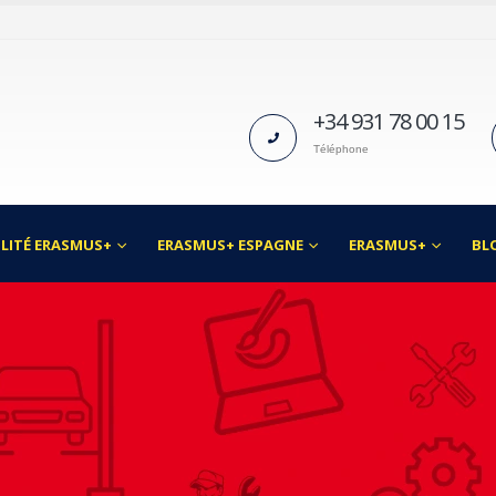
+34 931 78 00 15
Téléphone
LITÉ ERASMUS+
ERASMUS+ ESPAGNE
ERASMUS+
BL