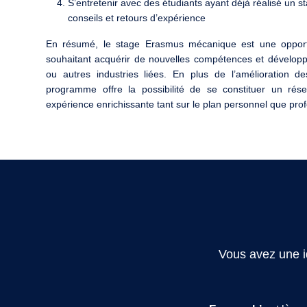
S’entretenir avec des étudiants ayant déjà réalisé un 
conseils et retours d’expérience
En résumé, le stage Erasmus mécanique est une opport
souhaitant acquérir de nouvelles compétences et développe
ou autres industries liées. En plus de l’amélioration d
programme offre la possibilité de se constituer un rése
expérience enrichissante tant sur le plan personnel que prof
Vous avez une i