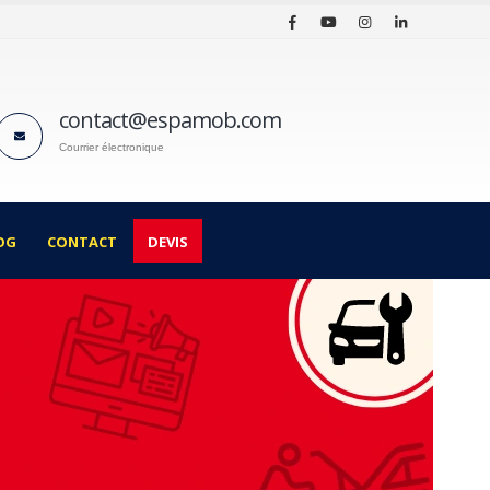
contact@espamob.com
Courrier électronique
OG
CONTACT
DEVIS