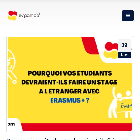
09
Nov