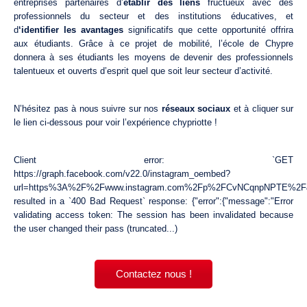
entreprises partenaires d’
établir des liens
fructueux avec des
professionnels du secteur et des institutions éducatives, et
d
‘identifier les avantages
significatifs que cette opportunité offrira
aux étudiants. Grâce à ce projet de mobilité, l’école de Chypre
donnera à ses étudiants les moyens de devenir des professionnels
talentueux et ouverts d’esprit quel que soit leur secteur d’activité.
N’hésitez pas à nous suivre sur nos
réseaux sociaux
et à cliquer sur
le lien ci-dessous pour voir l’expérience chypriotte !
Client error: `GET
https://graph.facebook.com/v22.0/instagram_oembed?
url=https%3A%2F%2Fwww.instagram.com%2Fp%2FCvNCqnpNPTE%2F
resulted in a `400 Bad Request` response: {"error":{"message":"Error
validating access token: The session has been invalidated because
the user changed their pass (truncated...)
Contactez nous !